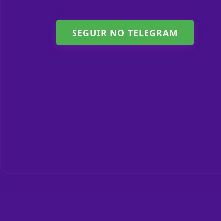
SEGUIR NO TELEGRAM