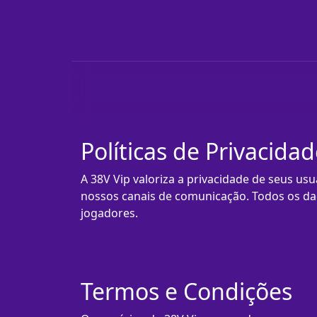
Políticas de Privacida
A 38V Vip valoriza a privacidade de seus u
nossos canais de comunicação. Todos os dad
jogadores.
Termos e Condições