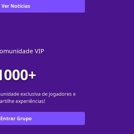
Ver Notícias
Comunidade VIP
1000+
unidade exclusiva de jogadores e
rtilhe experiências!
Entrar Grupo