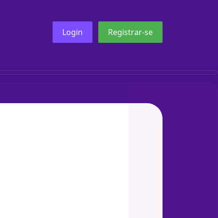
Login
Registrar-se