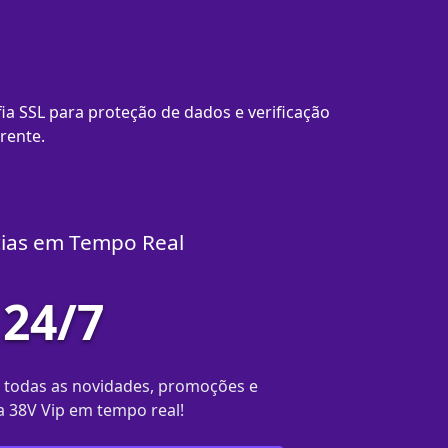
fia SSL para proteção de dados e verificação
rente.
cias em Tempo Real
24/7
e todas as novidades, promoções e
a 38V Vip em tempo real!