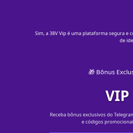
Sim, a 38V Vip é uma plataforma segura e co
de id
🎁 Bônus Exclu
VIP
Receba bônus exclusivos do Telegra
e códigos promocionai