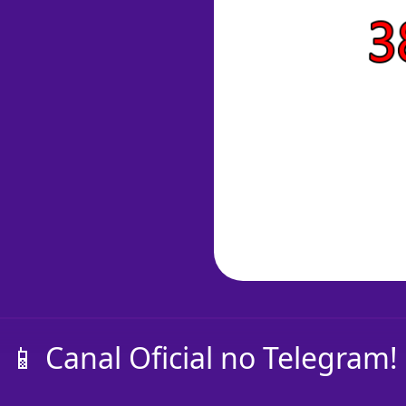
📱 Canal Oficial no Telegram!