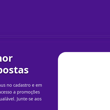
hor
postas
nus no cadastro e em
 acesso a promoções
ualável. Junte-se aos