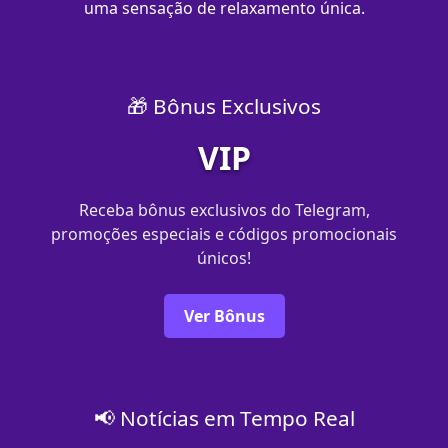
uma sensação de relaxamento única.
🎁 Bônus Exclusivos
VIP
Receba bônus exclusivos do Telegram,
promoções especiais e códigos promocionais
únicos!
Ver Bônus
📢 Notícias em Tempo Real