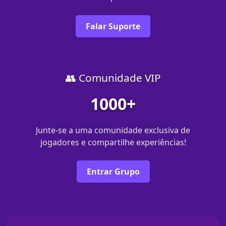
Falar Suporte
👥 Comunidade VIP
1000+
Junte-se a uma comunidade exclusiva de
jogadores e compartilhe experiências!
Entrar Grupo