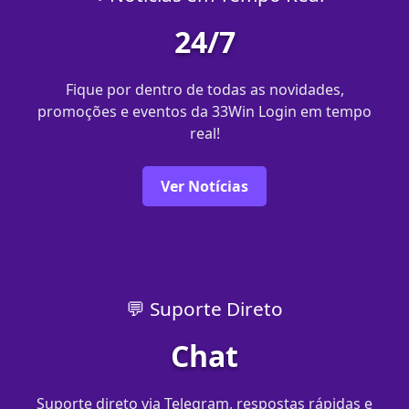
24/7
Fique por dentro de todas as novidades,
promoções e eventos da 33Win Login em tempo
real!
Ver Notícias
💬 Suporte Direto
Chat
Suporte direto via Telegram, respostas rápidas e