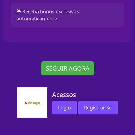
🎁 Receba bônus exclusivos
automaticamente
SEGUIR AGORA
Acessos
Login
Registrar-se