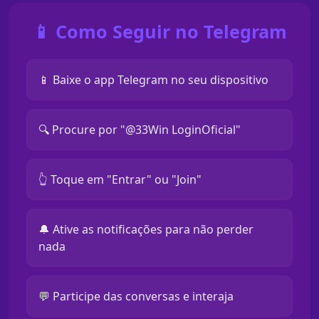
📱 Como Seguir no Telegram
📱 Baixe o app Telegram no seu dispositivo
🔍 Procure por "@33Win LoginOficial"
👆 Toque em "Entrar" ou "Join"
🔔 Ative as notificações para não perder
nada
💬 Participe das conversas e interaja