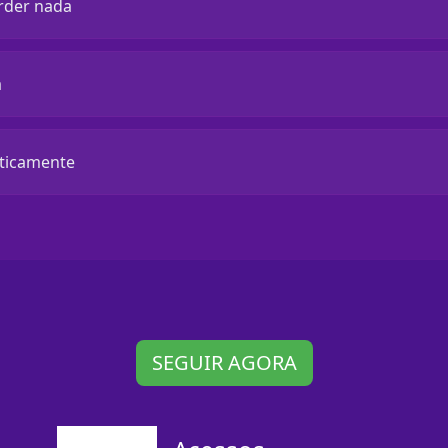
erder nada
a
aticamente
SEGUIR AGORA