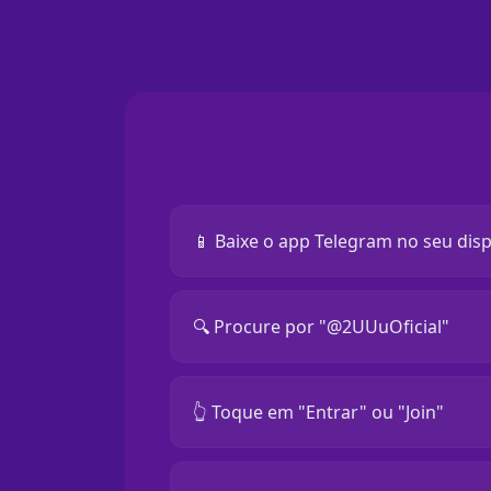
📱 Baixe o app Telegram no seu disp
🔍 Procure por "@2UUuOficial"
👆 Toque em "Entrar" ou "Join"