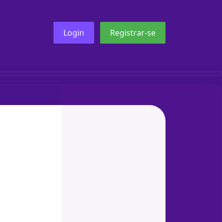
Login
Registrar-se