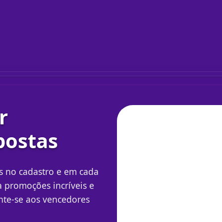
r
postas
s no cadastro e em cada
 promoções incríveis e
unte-se aos vencedores