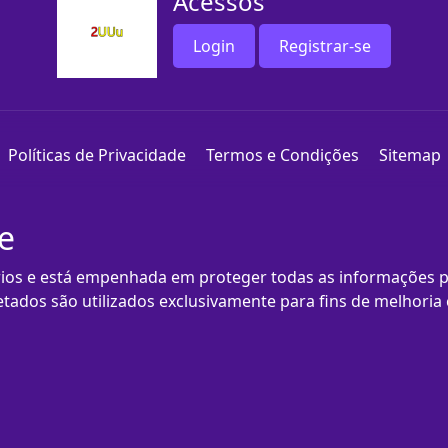
Acessos
Login
Registrar-se
Políticas de Privacidade
Termos e Condições
Sitemap
de
ários e está empenhada em proteger todas as informações p
tados são utilizados exclusivamente para fins de melhoria