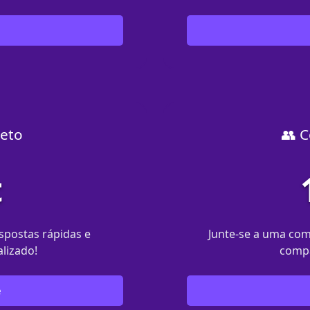
reto
👥 
t
espostas rápidas e
Junte-se a uma com
lizado!
compa
e