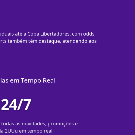
aduais até a Copa Libertadores, com odds
Sports também têm destaque, atendendo aos
cias em Tempo Real
24/7
e todas as novidades, promoções e
da 2UUu em tempo real!