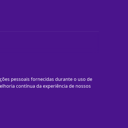
ções pessoais fornecidas durante o uso de
elhoria contínua da experiência de nossos