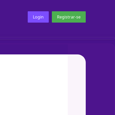
Login
Registrar-se