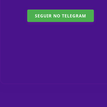
SEGUIR NO TELEGRAM