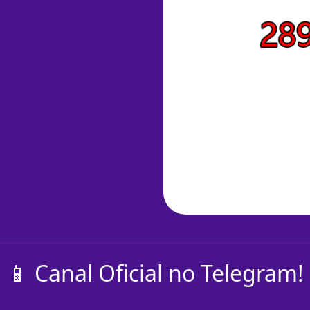
📱 Canal Oficial no Telegram!