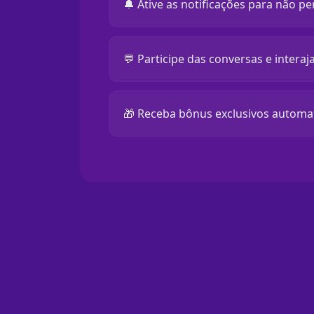
🔔 Ative as notificações para não p
💬 Participe das conversas e interaj
🎁 Receba bônus exclusivos autom