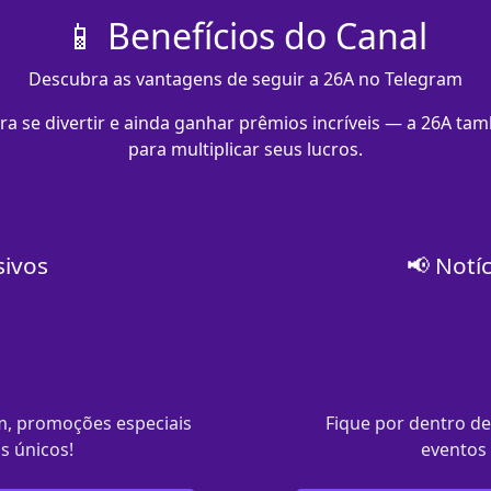
📱 Benefícios do Canal
Descubra as vantagens de seguir a 26A no Telegram
ra se divertir e ainda ganhar prêmios incríveis — a 26A 
para multiplicar seus lucros.
sivos
📢 Notí
m, promoções especiais
Fique por dentro d
s únicos!
eventos