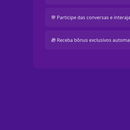
💬 Participe das conversas e interaj
🎁 Receba bônus exclusivos autom