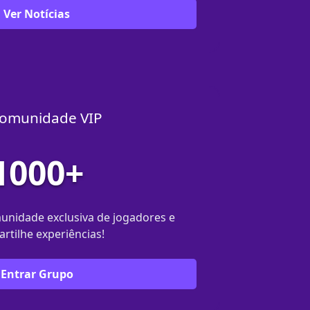
Ver Notícias
Comunidade VIP
1000+
unidade exclusiva de jogadores e
rtilhe experiências!
Entrar Grupo