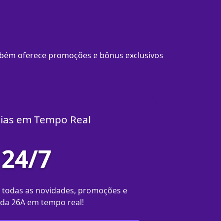
também oferece promoções e bônus exclusivos
cias em Tempo Real
24/7
e todas as novidades, promoções e
 da 26A em tempo real!