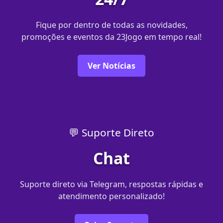
Fique por dentro de todas as novidades,
promoções e eventos da 23Jogo em tempo real!
Ver Notícias
💬 Suporte Direto
Chat
Suporte direto via Telegram, respostas rápidas e
atendimento personalizado!