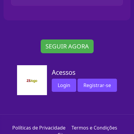
SEGUIR AGORA
Acessos
Login
Registrar-se
Políticas de Privacidade
Termos e Condições