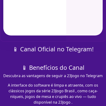
📱 Canal Oficial no Telegram!
📱 Benefícios do Canal
Descubra as vantagens de seguir a 23Jogo no Telegram
A interface do software é limpa e atraente, com os
clássicos jogos da série 23Jogo Brasil , como caça-
níqueis, jogos de mesa e crupiês ao vivo — tudo
disponível na 23Jogo .