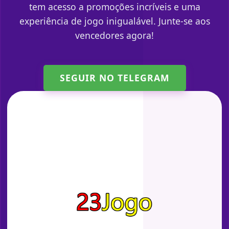
tem acesso a promoções incríveis e uma
experiência de jogo inigualável. Junte-se aos
vencedores agora!
SEGUIR NO TELEGRAM