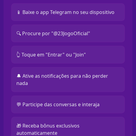
📱 Baixe o app Telegram no seu dispositivo
🔍 Procure por "@23JogoOficial"
👆 Toque em "Entrar" ou "Join"
🔔 Ative as notificações para não perder
nada
💬 Participe das conversas e interaja
🎁 Receba bônus exclusivos
automaticamente