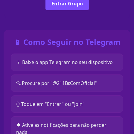
Entrar Grupo
📱 Como Seguir no Telegram
📱 Baixe o app Telegram no seu dispositivo
🔍 Procure por "@211Br.ComOficial"
👆 Toque em "Entrar" ou "Join"
🔔 Ative as notificações para não perder
nada