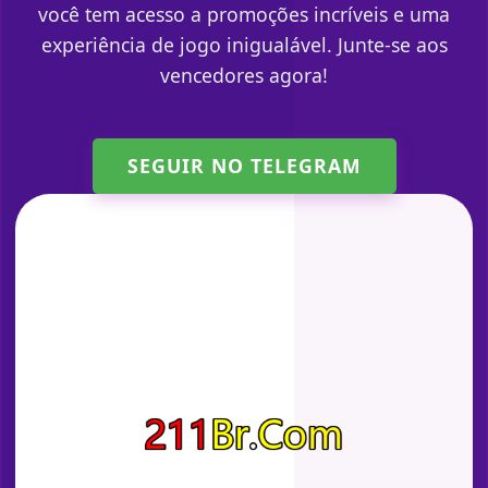
você tem acesso a promoções incríveis e uma
experiência de jogo inigualável. Junte-se aos
vencedores agora!
SEGUIR NO TELEGRAM