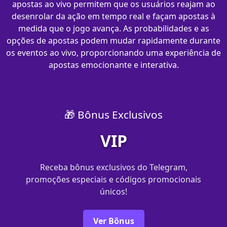
apostas ao vivo permitem que os usuários reajam ao
desenrolar da ação em tempo real e façam apostas à
medida que o jogo avança. As probabilidades e as
opções de apostas podem mudar rapidamente durante
os eventos ao vivo, proporcionando uma experiência de
apostas emocionante e interativa.
🎁 Bônus Exclusivos
VIP
Receba bônus exclusivos do Telegram,
promoções especiais e códigos promocionais
únicos!
Ver Bônus