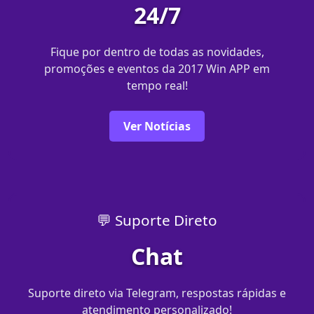
24/7
Fique por dentro de todas as novidades,
promoções e eventos da 2017 Win APP em
tempo real!
Ver Notícias
💬 Suporte Direto
Chat
Suporte direto via Telegram, respostas rápidas e
atendimento personalizado!