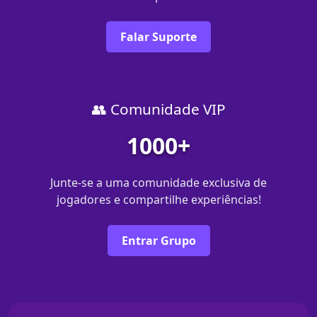
Falar Suporte
👥 Comunidade VIP
1000+
Junte-se a uma comunidade exclusiva de
jogadores e compartilhe experiências!
Entrar Grupo