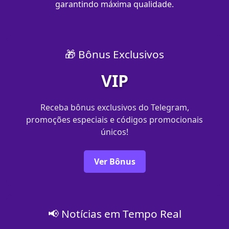
garantindo máxima qualidade.
🎁 Bônus Exclusivos
VIP
Receba bônus exclusivos do Telegram,
promoções especiais e códigos promocionais
únicos!
Ver Bônus
📢 Notícias em Tempo Real