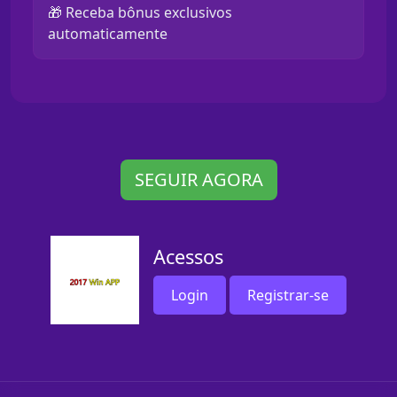
🎁 Receba bônus exclusivos
automaticamente
SEGUIR AGORA
Acessos
Login
Registrar-se