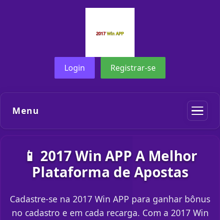
Login
Registrar-se
Menu
📱 2017 Win APP A Melhor
Plataforma de Apostas
Cadastre-se na 2017 Win APP para ganhar bônus
no cadastro e em cada recarga. Com a 2017 Win