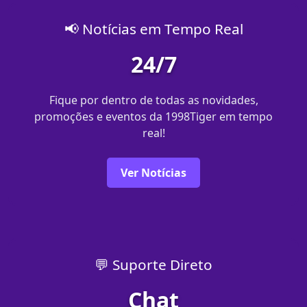
📢 Notícias em Tempo Real
24/7
Fique por dentro de todas as novidades,
promoções e eventos da 1998Tiger em tempo
real!
Ver Notícias
💬 Suporte Direto
Chat