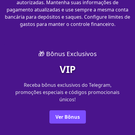
autorizadas. Mantenha suas informações de
pagamento atualizadas e use sempre a mesma conta
bancária para depósitos e saques. Configure limites de
gastos para manter o controle financeiro.
🎁 Bônus Exclusivos
VIP
Receba bônus exclusivos do Telegram,
promoções especiais e códigos promocionais
únicos!
Ver Bônus