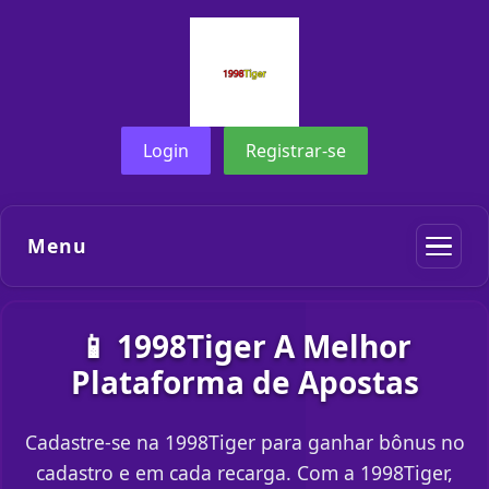
Login
Registrar-se
Menu
📱 1998Tiger A Melhor
Plataforma de Apostas
Cadastre-se na 1998Tiger para ganhar bônus no
cadastro e em cada recarga. Com a 1998Tiger,