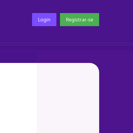
Login
Registrar-se