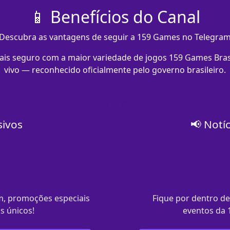
📱 Benefícios do Canal
Descubra as vantagens de seguir a 159 Games no Telegra
ais seguro com a maior variedade de jogos 159 Games Brasi
vivo — reconhecido oficialmente pelo governo brasileiro.
sivos
📢 Notí
m, promoções especiais
Fique por dentro d
s únicos!
eventos da 