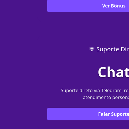
Ver Bônus
💬 Suporte Di
Cha
Suporte direto via Telegram, r
atendimento persona
Falar Suport