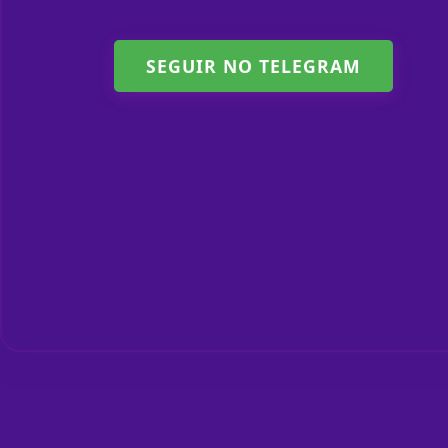
SEGUIR NO TELEGRAM