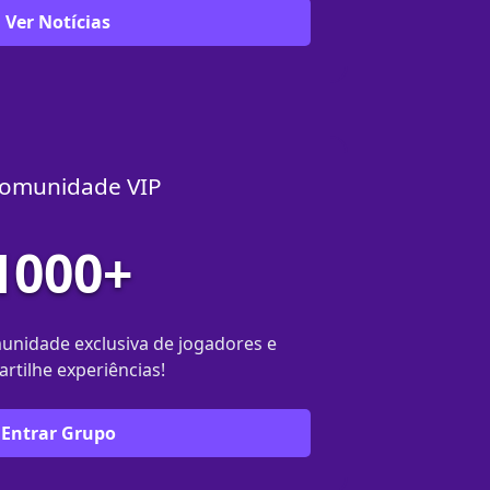
Ver Notícias
Comunidade VIP
1000+
unidade exclusiva de jogadores e
rtilhe experiências!
Entrar Grupo