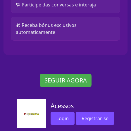
💬 Participe das conversas e interaja
🎁 Receba bônus exclusivos
automaticamente
SEGUIR AGORA
Acessos
Login
Registrar-se