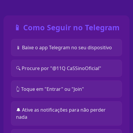
📱 Como Seguir no Telegram
📱 Baixe o app Telegram no seu dispositivo
🔍 Procure por "@11Q CaSSinoOficial"
👆 Toque em "Entrar" ou "Join"
🔔 Ative as notificações para não perder
nada