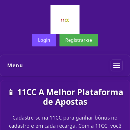
Login
Registrar-se
Menu
📱 11CC A Melhor Plataforma
de Apostas
Cadastre-se na 11CC para ganhar bônus no
cadastro e em cada recarga. Com a 11CC, você