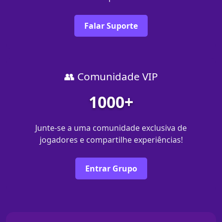
Falar Suporte
👥 Comunidade VIP
1000+
Junte-se a uma comunidade exclusiva de
jogadores e compartilhe experiências!
Entrar Grupo