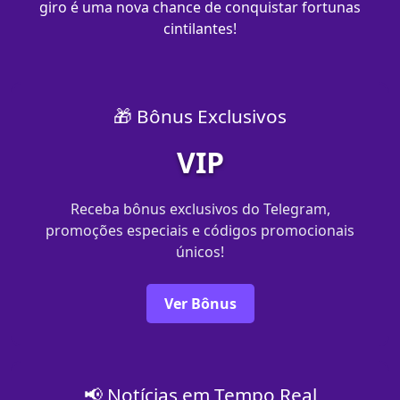
giro é uma nova chance de conquistar fortunas
cintilantes!
🎁 Bônus Exclusivos
VIP
Receba bônus exclusivos do Telegram,
promoções especiais e códigos promocionais
únicos!
Ver Bônus
📢 Notícias em Tempo Real