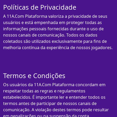
Políticas de Privacidade
A 11A.Com Plataforma valoriza a privacidade de seus
usuários e está empenhada em proteger todas as
informações pessoais fornecidas durante o uso de
nossos canais de comunicação. Todos os dados
coletados são utilizados exclusivamente para fins de
melhoria contínua da experiência de nossos jogadores.
Termos e Condições
Os usuários da 11A.Com Plataforma concordam em
respeitar todas as regras e regulamentos
estabelecidos. É importante ler e entender todos os
termos antes de participar de nossos canais de
comunicação. A violação destes termos pode resultar
em penalizações ou na suspensão da conta.