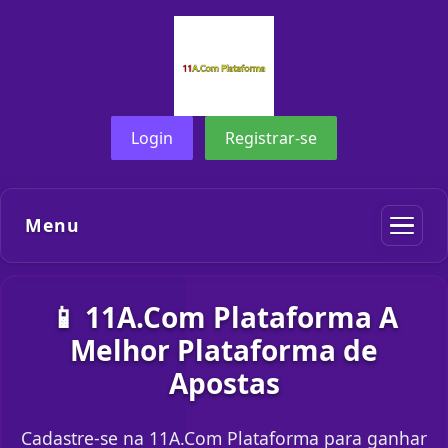
Login
Registrar-se
Menu
📱 11A.Com Plataforma A
Melhor Plataforma de
Apostas
Cadastre-se na 11A.Com Plataforma para ganhar