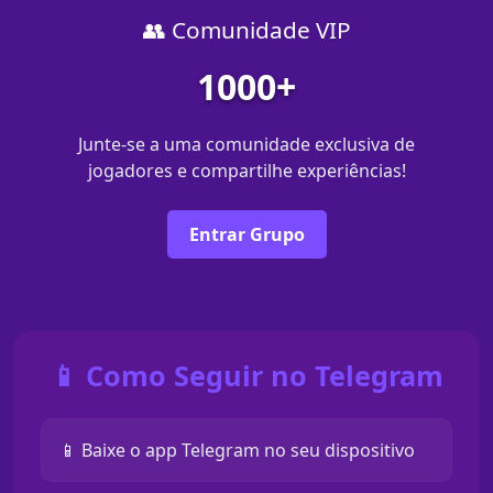
👥 Comunidade VIP
1000+
Junte-se a uma comunidade exclusiva de
jogadores e compartilhe experiências!
Entrar Grupo
📱 Como Seguir no Telegram
📱 Baixe o app Telegram no seu dispositivo