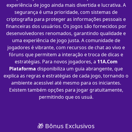
experiência de jogo ainda mais divertida e lucrativa. A
segurança é uma prioridade, com sistemas de
criptografia para proteger as informações pessoais e
financeiras dos usuários. Os jogos são fornecidos por
desenvolvedores renomados, garantindo qualidade e
uma experiência de jogo justa. A comunidade de
jogadores é vibrante, com recursos de chat ao vivo e
fóruns que permitem a interação e troca de dicas e
estratégias. Para novos jogadores, a
11A.Com
Plataforma
disponibiliza um guia abrangente, que
explica as regras e estratégias de cada jogo, tornando o
ambiente acessível até mesmo para os iniciantes.
Existem também opções para jogar gratuitamente,
permitindo que os usuá.
🎁 Bônus Exclusivos