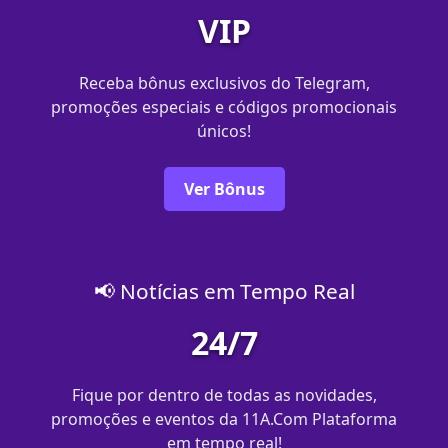
VIP
Receba bônus exclusivos do Telegram,
promoções especiais e códigos promocionais
únicos!
Ver Bônus
📢 Notícias em Tempo Real
24/7
Fique por dentro de todas as novidades,
promoções e eventos da 11A.Com Plataforma
em tempo real!