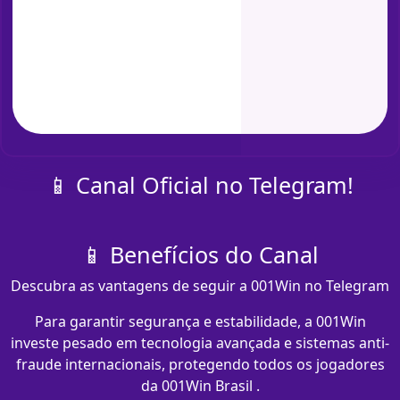
📱 Canal Oficial no Telegram!
📱 Benefícios do Canal
Descubra as vantagens de seguir a 001Win no Telegram
Para garantir segurança e estabilidade, a 001Win
investe pesado em tecnologia avançada e sistemas anti-
fraude internacionais, protegendo todos os jogadores
da 001Win Brasil .