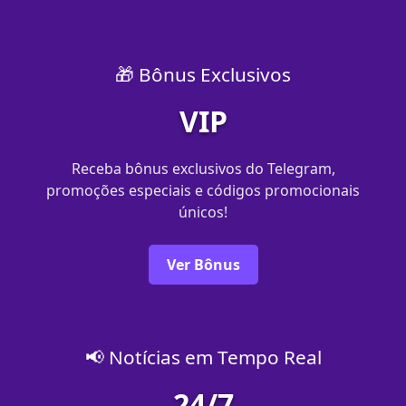
🎁 Bônus Exclusivos
VIP
Receba bônus exclusivos do Telegram,
promoções especiais e códigos promocionais
únicos!
Ver Bônus
📢 Notícias em Tempo Real
24/7