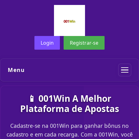
Login
Registrar-se
Menu
📱 001Win A Melhor
Plataforma de Apostas
Cadastre-se na 001Win para ganhar bônus no
cadastro e em cada recarga. Com a 001Win, você