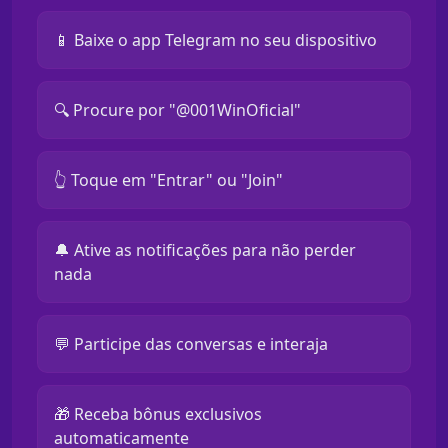
📱 Baixe o app Telegram no seu dispositivo
🔍 Procure por "@001WinOficial"
👆 Toque em "Entrar" ou "Join"
🔔 Ative as notificações para não perder
nada
💬 Participe das conversas e interaja
🎁 Receba bônus exclusivos
automaticamente