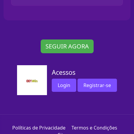
SEGUIR AGORA
Acessos
Login
Registrar-se
Políticas de Privacidade
Termos e Condições