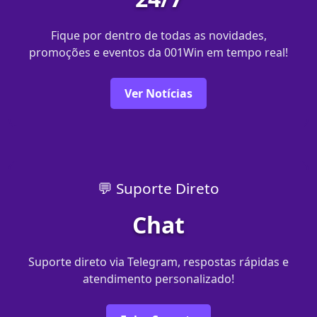
Fique por dentro de todas as novidades,
promoções e eventos da 001Win em tempo real!
Ver Notícias
💬 Suporte Direto
Chat
Suporte direto via Telegram, respostas rápidas e
atendimento personalizado!